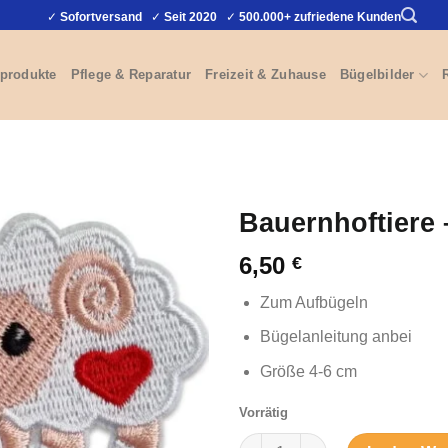
✓
Sofortversand
✓
Seit 2020
✓
500.000+ zufriedene Kunden
produkte
Pflege & Reparatur
Freizeit & Zuhause
Bügelbilder
Bauernhoftiere 
6,50
€
Zum Aufbügeln
Bügelanleitung anbei
Größe 4-6 cm
Vorrätig
Bauernhoftiere - Bügelbilder 