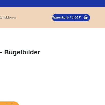
Reflektoren
Warenkorb /
0,00
€
– Bügelbilder
Menge