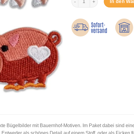
In den Wa
kte Bügelbilder mit Bauernhof-Motiven. Im Paket dabei sind ein
Entweder als schönes Detail auf einem Stoff, oder als Ficken fü