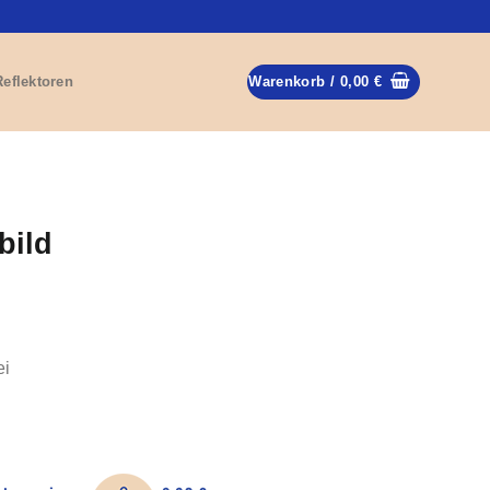
Reflektoren
Warenkorb /
0,00
€
bild
ei