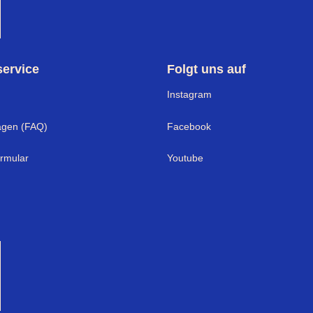
ervice
Folgt uns auf
I
nstagram
agen (FAQ)
Facebook
ormular
Youtube