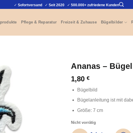
✓
Sofortversand
✓
Seit 2020
✓
500.000+ zufriedene Kunden
produkte
Pflege & Reparatur
Freizeit & Zuhause
Bügelbilder
Ananas – Bügel
1,80
€
Bügelbild
Bügelanleitung ist mit dab
Größe: 7 cm
Nicht vorrätig