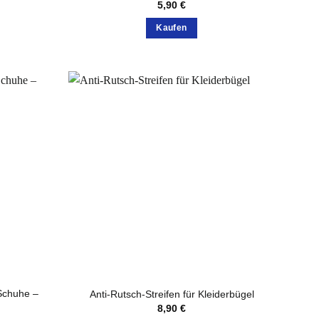
0 €
5,90
€
0 €
Kaufen
Dieses
Produkt
weist
mehrere
Varianten
auf.
Die
Optionen
können
auf
der
te
Produktseite
gewählt
werden
 Schuhe –
Anti-Rutsch-Streifen für Kleiderbügel
8,90
€