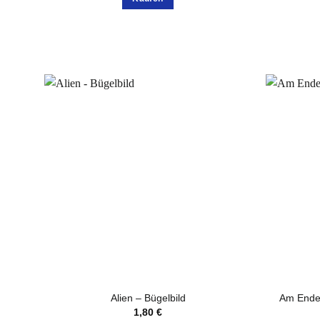
Alien – Bügelbild
Am Ende
1,80
€