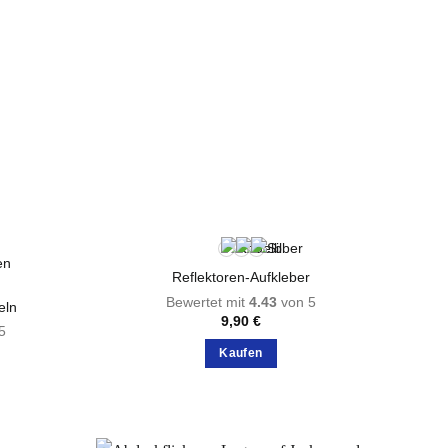
Reflektoren-Aufkleber
Bewertet mit
4.43
von 5
eln
9,90
€
5
Kaufen
Dieses
Produkt
weist
mehrere