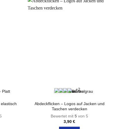
Varianten
auf.
Die
Optionen
können
auf
der
Produktseite
gewählt
te
werden
+2
elastisch
Abdeckflicken – Logos auf Jacken und
Taschen verdecken
5
Bewertet mit
5
von 5
3,90
€