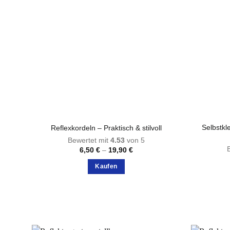
Selbstk
Reflexkordeln – Praktisch & stilvoll
Bewertet mit
4.53
von 5
Preisspanne:
6,50
€
–
19,90
€
6,50 €
bis
Kaufen
19,90 €
Dieses
Produkt
weist
mehrere
Varianten