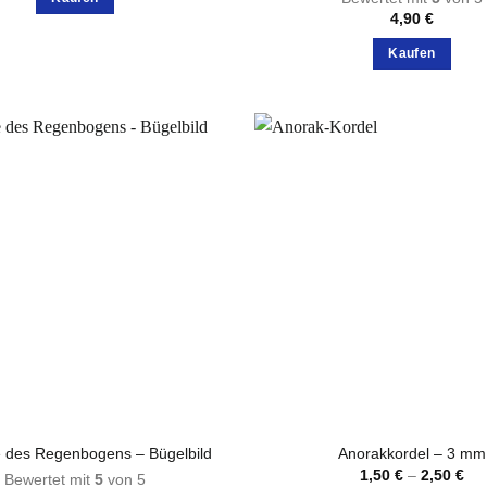
4,90
€
Kaufen
Dieses
Produkt
weist
mehrere
Varianten
auf.
Die
Optionen
können
auf
der
Produktsei
gewählt
werden
 des Regenbogens – Bügelbild
Anorakkordel – 3 mm
Pre
1,50
€
–
2,50
€
Bewertet mit
5
von 5