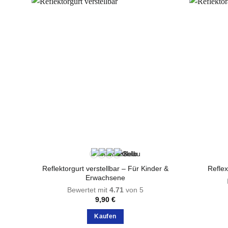
auf.
Die
Optionen
können
auf
der
Produktseite
gewählt
werden
Reflektorgurt verstellbar – Für Kinder &
Reflex
Erwachsene
Bewertet mit
4.71
von 5
9,90
€
Kaufen