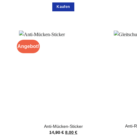
Kaufen
Angebot!
Anti-R
Anti-Mücken-Sticker
Ursprünglicher
Aktueller
14,90
€
8,00
€
Preis
Preis