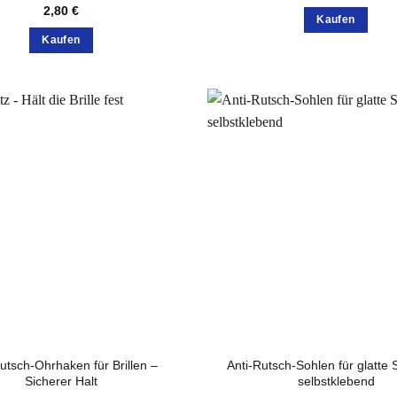
1,5
2,80
€
bis
Kaufen
2,5
Kaufen
Dieses
Produkt
weist
mehrere
Varianten
auf.
Die
Optionen
können
auf
der
Produktsei
gewählt
werden
utsch-Ohrhaken für Brillen –
Anti-Rutsch-Sohlen für glatte
Sicherer Halt
selbstklebend