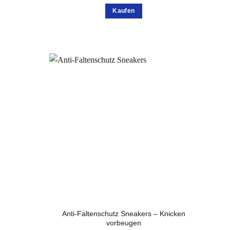
Kaufen
te
Anti-Faltenschutz Sneakers – Knicken
vorbeugen
isspanne: