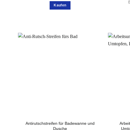
war:
ist:
Kaufen
14,90 €
8,00 €.
Antirutschstreifen für Badewanne und
Arbei
Dusche
Umto