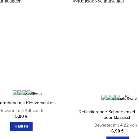
weist
Varianten
mehrere
auf.
Varianten
Die
auf.
Optionen
Die
können
Optionen
auf
können
der
auf
Produktseite
der
gewählt
Produktsei
werden
gewählt
werden
+1
armband mit Klettverschluss
Bewertet mit
4.8
von 5
Reflektierende Schnürsenkel – 
5,90
€
oder klassisch
Bewertet mit
4.22
von 
Kaufen
6,90
€
Dieses