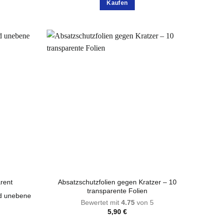
Kaufen
Dieses
Produkt
weist
mehrere
Varianten
auf.
Die
Optionen
können
auf
der
te
Produktseite
gewählt
werden
Absatzschutzfolien gegen Kratzer – 10
transparente Folien
d unebene
Bewertet mit
4.75
von 5
5,90
€