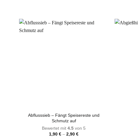
Dieses
Produkt
weist
mehrere
Varianten
auf.
Die
Optionen
können
auf
der
Produktseite
gewählt
werden
Abflusssieb – Fängt Speisereste und
Schmutz auf
Bewertet mit
4.5
von 5
Preisspanne:
1,90
€
–
2,90
€
1,90 €