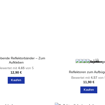
lebende Reflektorbänder – Zum
+12
Aufkleben
Bewertet mit
4.65
von 5
Reflektoren zum Aufbüg
12,90
€
Bewertet mit
4.57
von 
Kaufen
11,90
€
Dieses
Kaufen
Produkt
Dieses
weist
Produkt
mehrere