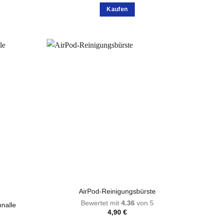
Kaufen
te
AirPod-Reinigungsbürste
Bewertet mit
4.36
von 5
nalle
4,90
€