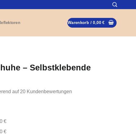
Reflektoren
Warenkorb /
0,00
€
chuhe – Selbstklebende
erend auf
20
Kundenbewertungen
0 €
0 €