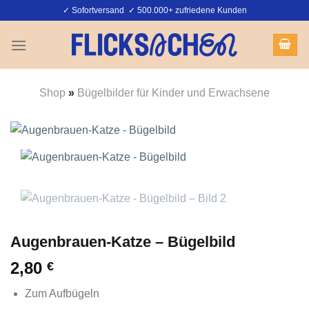
Zum
✓ Sofortversand ✓ 500.000+ zufriedene Kunden
Inhalt
springen
Shop
»
Bügelbilder für Kinder und Erwachsene
Augenbrauen-Katze – Bügelbild
2,80
€
Zum Aufbügeln