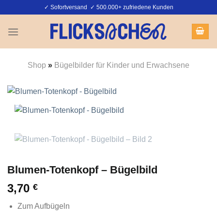
Zum
✓ Sofortversand ✓ 500.000+ zufriedene Kunden
Inhalt
springen
Shop
»
Bügelbilder für Kinder und Erwachsene
Blumen-Totenkopf – Bügelbild
3,70
€
Zum Aufbügeln