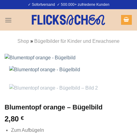
Zum
✓ Sofortversand ✓ 500.000+ zufriedene Kunden
Inhalt
springen
Shop
»
Bügelbilder für Kinder und Erwachsene
Blumentopf orange – Bügelbild
2,80
€
Zum Aufbügeln