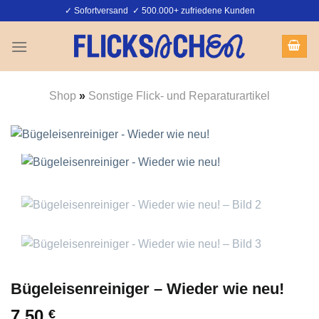
Zum
✓ Sofortversand ✓ 500.000+ zufriedene Kunden
Inhalt
springen
Shop
»
Sonstige Flick- und Reparaturartikel
Bügeleisenreiniger – Wieder wie neu!
7,50
€