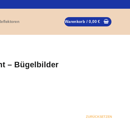
Reflektoren
Warenkorb /
0,00
€
t – Bügelbilder
ZURÜCKSETZEN