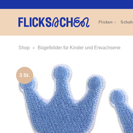
Zum
Inhalt
springen
Flicken
Schuh
Shop
»
Bügelbilder für Kinder und Erwachsene
3 St.