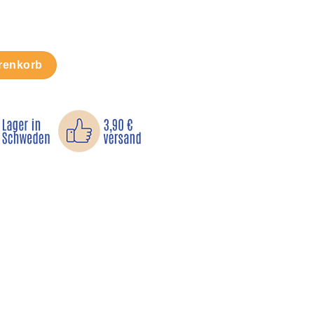
r Menge
renkorb