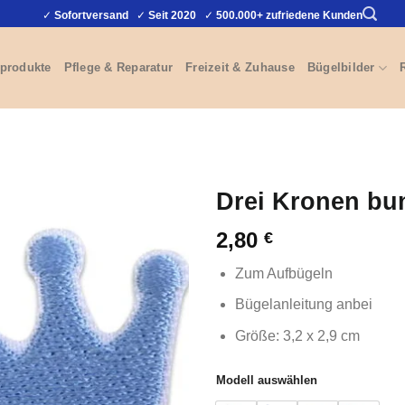
✓
Sofortversand
✓
Seit 2020
✓
500.000+ zufriedene Kunden
produkte
Pflege & Reparatur
Freizeit & Zuhause
Bügelbilder
Drei Kronen bun
2,80
€
Zum Aufbügeln
Bügelanleitung anbei
Größe: 3,2 x 2,9 cm
Modell auswählen