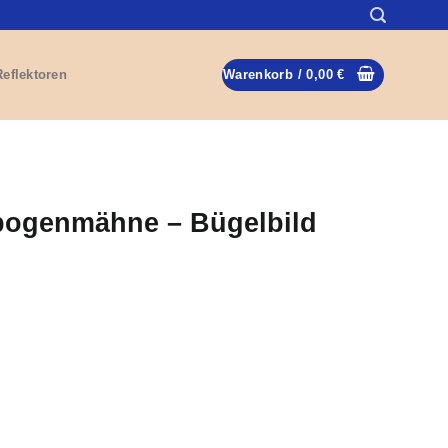
Reflektoren
Warenkorb /
0,00
€
bogenmähne – Bügelbild