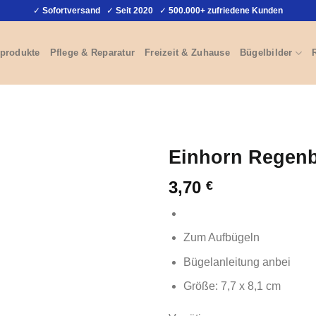
✓
Sofortversand
✓
Seit 2020
✓
500.000+ zufriedene Kunden
produkte
Pflege & Reparatur
Freizeit & Zuhause
Bügelbilder
Einhorn Regen
3,70
€
Zum Aufbügeln
Bügelanleitung anbei
Größe: 7,7 x 8,1 cm