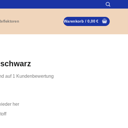
Reflektoren
Warenkorb /
0,00
€
 schwarz
nd auf
1
Kundenbewertung
wieder her
toff