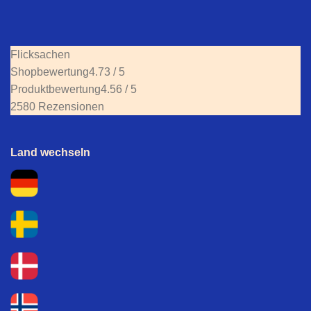
Flicksachen
Shopbewertung
4.73 / 5
Produktbewertung
4.56 / 5
2580 Rezensionen
Land wechseln