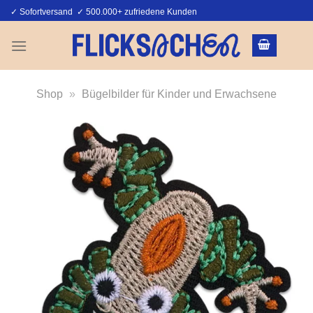
Zum
✓ Sofortversand ✓ 500.000+ zufriedene Kunden
Inhalt
springen
Shop
»
Bügelbilder für Kinder und Erwachsene