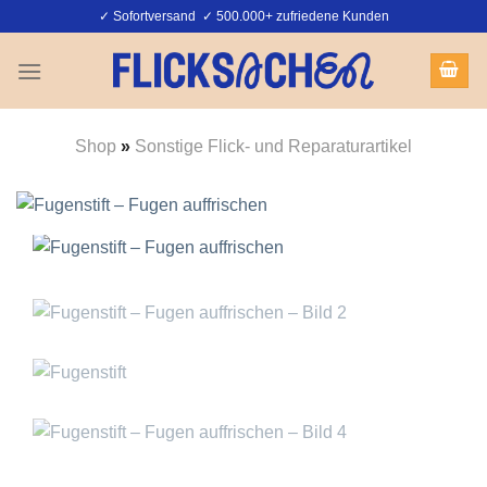
Zum
✓ Sofortversand ✓ 500.000+ zufriedene Kunden
Inhalt
springen
Shop
»
Sonstige Flick- und Reparaturartikel