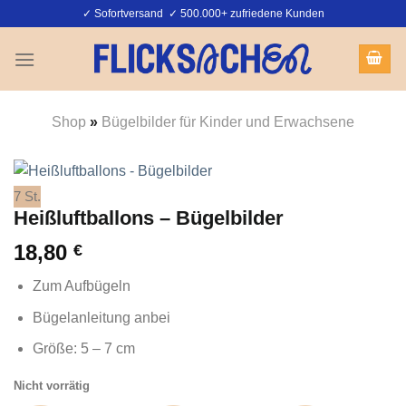
Zum
✓ Sofortversand ✓ 500.000+ zufriedene Kunden
Inhalt
springen
Shop
»
Bügelbilder für Kinder und Erwachsene
7 St.
Heißluftballons – Bügelbilder
18,80
€
Zum Aufbügeln
Bügelanleitung anbei
Größe: 5 – 7 cm
Nicht vorrätig