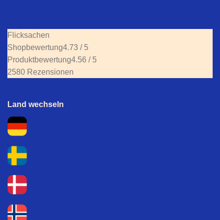
Flicksachen
Shopbewertung
4.73 / 5
Produktbewertung
4.56 / 5
2580 Rezensionen
Land wechseln