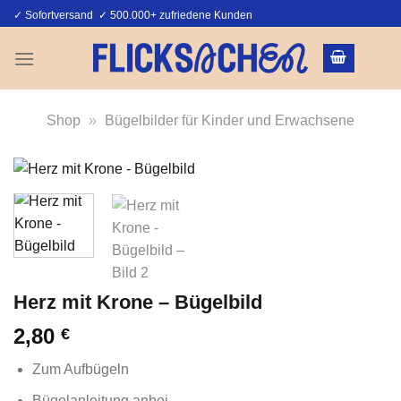
Zum
✓ Sofortversand ✓ 500.000+ zufriedene Kunden
Inhalt
springen
Shop
»
Bügelbilder für Kinder und Erwachsene
Herz mit Krone – Bügelbild
2,80
€
Zum Aufbügeln
Bügelanleitung anbei