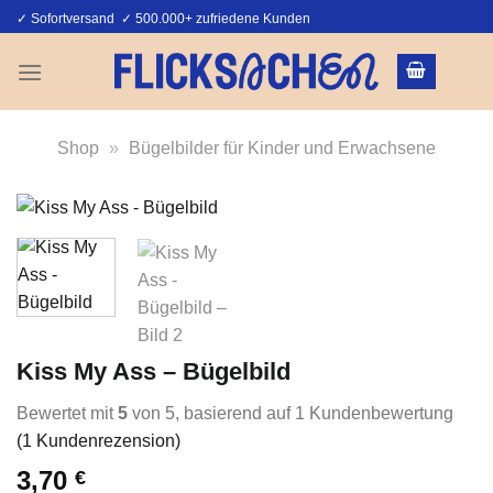
Zum
✓ Sofortversand ✓ 500.000+ zufriedene Kunden
Inhalt
springen
Shop
»
Bügelbilder für Kinder und Erwachsene
Kiss My Ass – Bügelbild
Bewertet mit
5
von 5, basierend auf
1
Kundenbewertung
(
1
Kundenrezension)
3,70
€