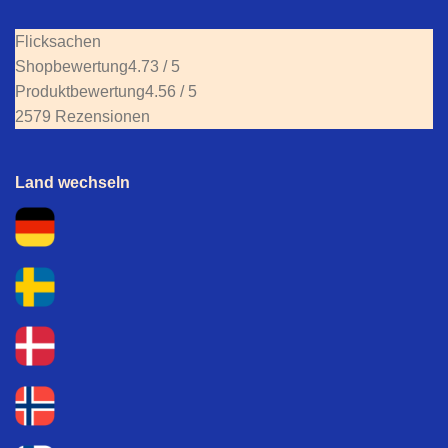
Flicksachen
Shopbewertung
4.73 / 5
Produktbewertung
4.56 / 5
2579 Rezensionen
Land wechseln