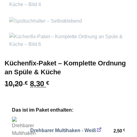
Küchenfix-Paket – Komplette Ordnung
an Spüle & Küche
Ursprünglicher
Aktueller
10,20
8,30
€
€
Preis
Preis
war:
ist:
10,20 €
8,30 €.
Das ist im Paket enthalten:
Drehbarer Multihaken - Weiß
2,50
€