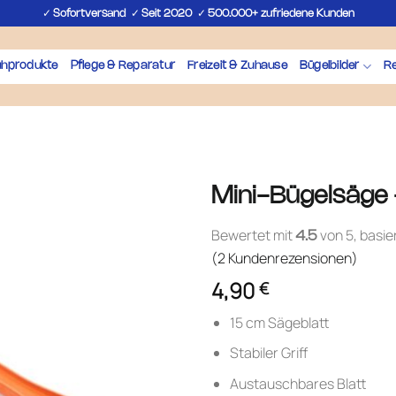
✓
✓
✓
Sofortversand
Seit 2020
500.000+ zufriedene Kunden
uhprodukte
Pflege & Reparatur
Freizeit & Zuhause
Bügelbilder
Re
Mini-Bügelsäge –
Bewertet mit
von 5, basi
4.5
(
2
Kundenrezensionen)
4,90
€
15 cm Sägeblatt
Stabiler Griff
Austauschbares Blatt