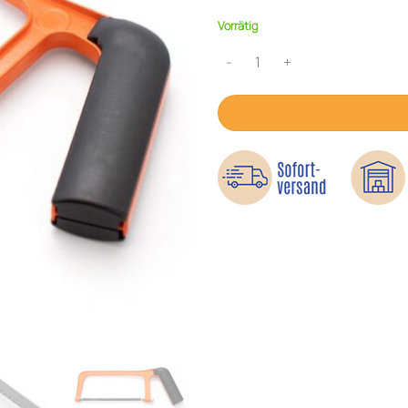
Vorrätig
Mini-Bügelsäge – Für kleine Met