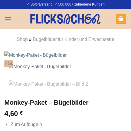
Zum
✓ Sofortversand ✓ 500.000+ zufriedene Kunden
Inhalt
springen
Shop
»
Bügelbilder für Kinder und Erwachsene
2 St.
Monkey-Paket – Bügelbilder
4,60
€
Zum Aufbügeln