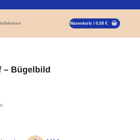
Reflektoren
Warenkorb /
0,00
€
 – Bügelbild
ei