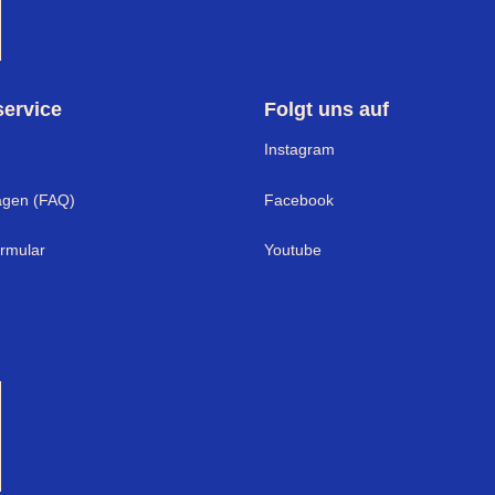
ervice
Folgt uns auf
I
nstagram
agen (FAQ)
Facebook
ormular
Youtube