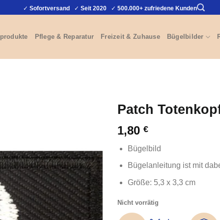
✓
Sofortversand
✓
Seit 2020
✓
500.000+ zufriedene Kunden
produkte
Pflege & Reparatur
Freizeit & Zuhause
Bügelbilder
Patch Totenkopf
1,80
€
Bügelbild
Bügelanleitung ist mit dab
Größe: 5,3 x 3,3 cm
Nicht vorrätig