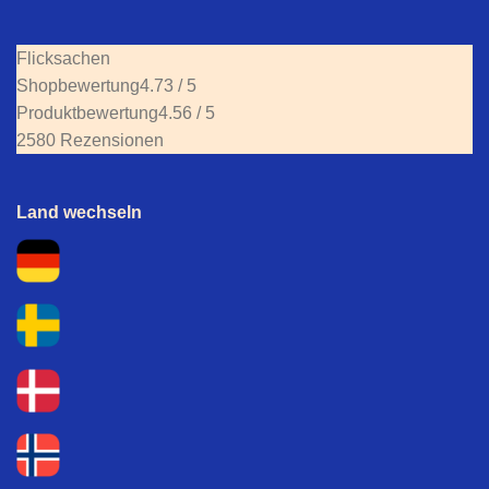
Flicksachen
Shopbewertung
4.73 / 5
Produktbewertung
4.56 / 5
2580 Rezensionen
Land wechseln