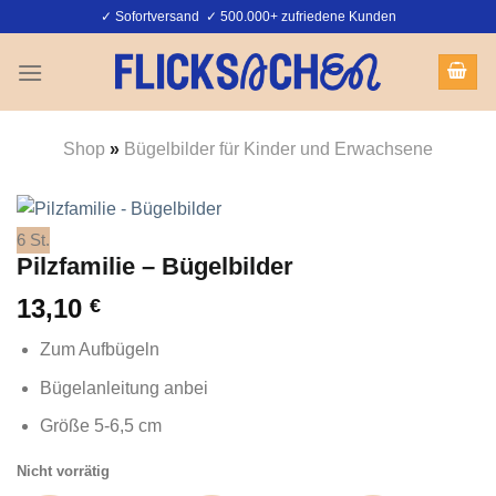
Zum
✓ Sofortversand ✓ 500.000+ zufriedene Kunden
Inhalt
springen
Shop
»
Bügelbilder für Kinder und Erwachsene
6 St.
Pilzfamilie – Bügelbilder
13,10
€
Zum Aufbügeln
Bügelanleitung anbei
Größe 5-6,5 cm
Nicht vorrätig