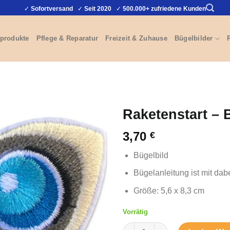
✓
Sofortversand
✓
Seit 2020
✓
500.000+ zufriedene Kunden
produkte
Pflege & Reparatur
Freizeit & Zuhause
Bügelbilder
Raketenstart – 
3,70
€
Bügelbild
Bügelanleitung ist mit dab
Größe: 5,6 x 8,3 cm
Vorrätig
Raketenstart - Bügelbild Meng