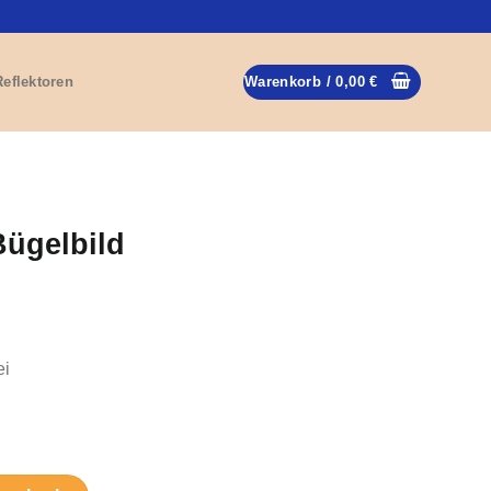
Reflektoren
Warenkorb /
0,00
€
Bügelbild
ei
e