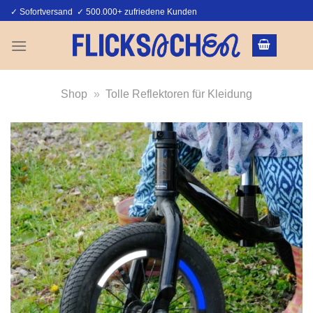
Zum
✓ Sofortversand ✓ 500.000+ zufriedene Kunden
Inhalt
springen
Shop
»
Tolle Reflektoren für Kleidung