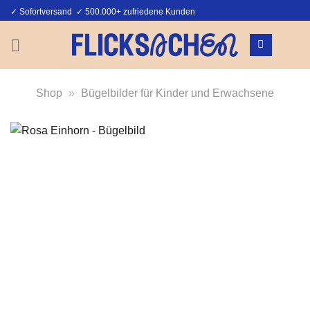
Zum
✓ Sofortversand ✓ 500.000+ zufriedene Kunden
Inhalt
springen
Shop
»
Bügelbilder für Kinder und Erwachsene