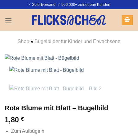
Zum
✓ Sofortversand ✓ 500.000+ zufriedene Kunden
Inhalt
springen
Shop
»
Bügelbilder für Kinder und Erwachsene
Rote Blume mit Blatt – Bügelbild
1,80
€
Zum Aufbügeln