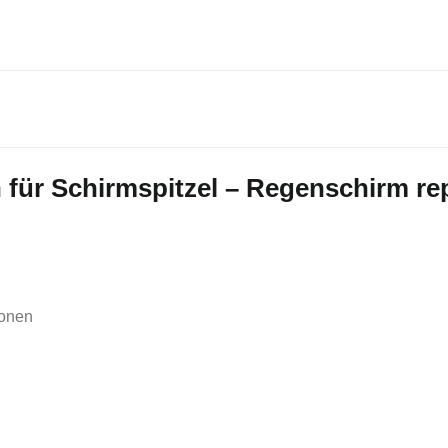
 für
Schirmspitzel – Regenschirm re
ionen