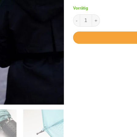
Vorrätig
Schirmspitzel – Regenschirm 