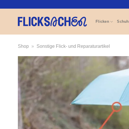
Zum
Inhalt
springen
Flicken
Schuh
Shop
»
Sonstige Flick- und Reparaturartikel