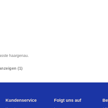
passte haargenau.
nzeigen (1)
Kundenservice
Folgt uns auf
Be