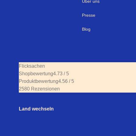
Über uns
Presse
Blog
Flicksachen
Shopbewertung
4.73 / 5
Produktbewertung
4.56 / 5
2580 Rezensionen
Land wechseln