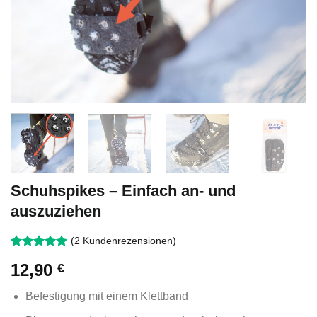
Schuhspikes – Einfach an- und
auszuziehen
(
2
Kundenrezensionen)
Bewertet
2
12,90
€
mit
5
von
5, basierend
auf
Befestigung mit einem Klettband
Kundenbewertungen