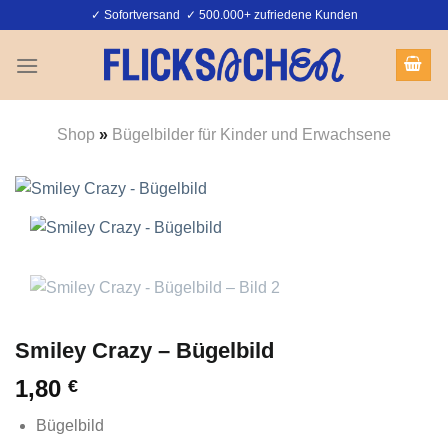
Zum
✓ Sofortversand ✓ 500.000+ zufriedene Kunden
Inhalt
springen
Shop
»
Bügelbilder für Kinder und Erwachsene
Smiley Crazy – Bügelbild
1,80
€
Bügelbild