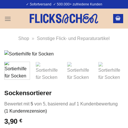
Zum
✓ Sofortversand ✓ 500.000+ zufriedene Kunden
Inhalt
springen
Shop
»
Sonstige Flick- und Reparaturartikel
Sockensortierer
Bewertet mit
5
von 5, basierend auf
1
Kundenbewertung
(
1
Kundenrezension)
3,90
€