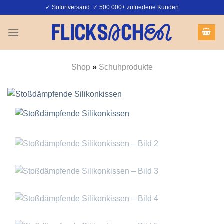
Zum
✓ Sofortversand ✓ 500.000+ zufriedene Kunden
Inhalt
springen
Shop
»
Schuhprodukte