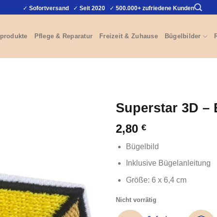
✓
Sofortversand
✓
Seit 2020
✓
500.000+ zufriedene Kunden
produkte
Pflege & Reparatur
Freizeit & Zuhause
Bügelbilder
Superstar 3D – 
2,80
€
Bügelbild
Inklusive Bügelanleitung
Größe: 6 x 6,4 cm
Nicht vorrätig