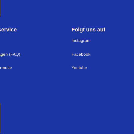
ervice
Folgt uns auf
I
nstagram
agen (FAQ)
Facebook
ormular
Youtube