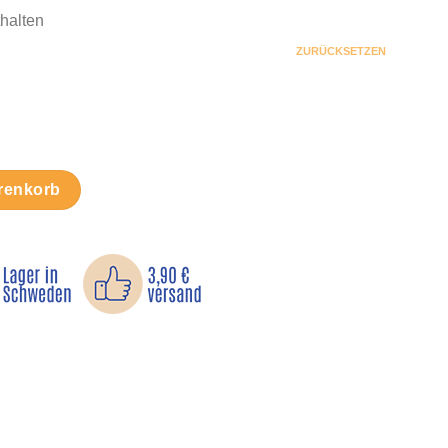
thalten
ZURÜCKSETZEN
nanzug und Radhose – Aufbügelbar Menge
renkorb