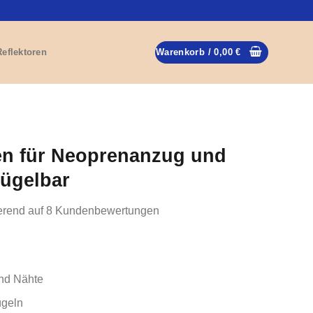
Reflektoren
Warenkorb /
0,00
€
fen für Neoprenanzug und
ügelbar
erend auf
8
Kundenbewertungen
und Nähte
ügeln