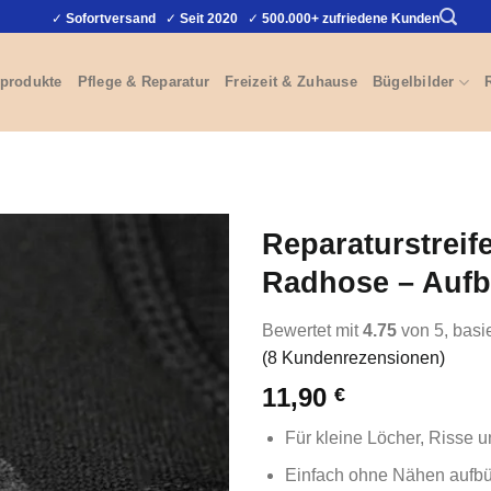
✓
Sofortversand
✓
Seit 2020
✓
500.000+ zufriedene Kunden
produkte
Pflege & Reparatur
Freizeit & Zuhause
Bügelbilder
Reparaturstrei
Radhose – Aufb
Bewertet mit
4.75
von 5, basi
(
8
Kundenrezensionen)
11,90
€
Für kleine Löcher, Risse 
Einfach ohne Nähen aufb