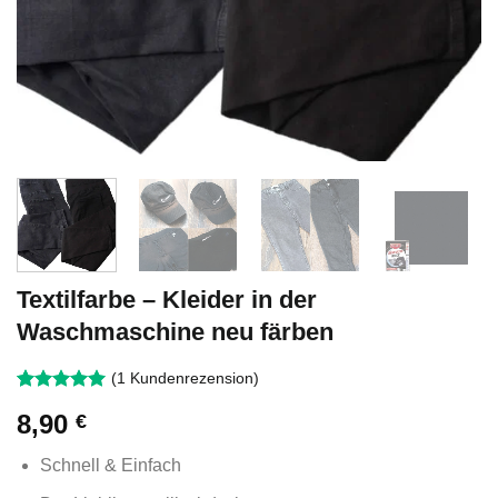
Textilfarbe – Kleider in der
Waschmaschine neu färben
(
1
Kundenrezension)
Bewertet
1
8,90
€
mit
5
von
5, basierend
auf
Schnell & Einfach
Kundenbewertung