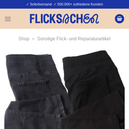
Zum
✓ Sofortversand ✓ 500.000+ zufriedene Kunden
Inhalt
springen
Shop
»
Sonstige Flick- und Reparaturartikel