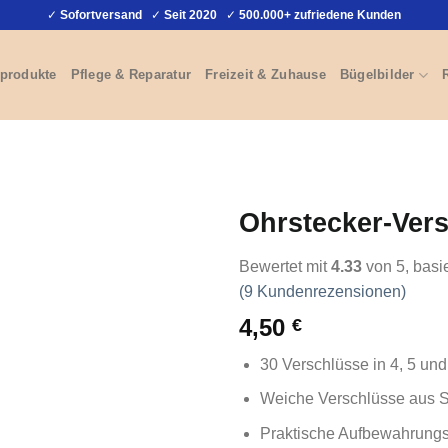
✓
Sofortversand
✓
Seit 2020
✓
500.000+ zufriedene Kunden
produkte
Pflege & Reparatur
Freizeit & Zuhause
Bügelbilder
Ohrstecker-Vers
Bewertet mit
4.33
von 5, basi
(
9
Kundenrezensionen)
4,50
€
30 Verschlüsse in 4, 5 un
Weiche Verschlüsse aus S
Praktische Aufbewahrungs