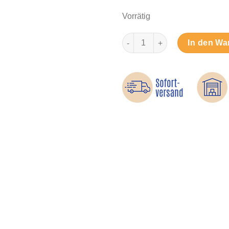
Vorrätig
Ohrstecker-Verschlüsse – dre
In den Wa