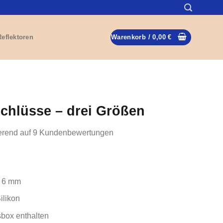
Reflektoren
Warenkorb /
0,00
€
chlüsse – drei Größen
erend auf
9
Kundenbewertungen
d 6 mm
ilikon
box enthalten