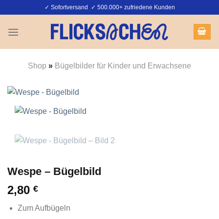
Zum
✓ Sofortversand ✓ 500.000+ zufriedene Kunden
Inhalt
springen
Shop
»
Bügelbilder für Kinder und Erwachsene
Wespe – Bügelbild
2,80
€
Zum Aufbügeln