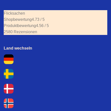
Flicksachen
Shopbewertung
4.73 / 5
Produktbewertung
4.56 / 5
2580 Rezensionen
Land wechseln